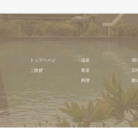
トップページ
温泉
宿
ご挨拶
客室
日
料理
館