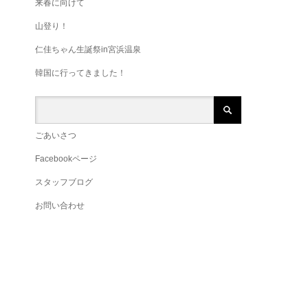
来春に向けて
山登り！
仁佳ちゃん生誕祭in宮浜温泉
韓国に行ってきました！
ごあいさつ
Facebookページ
スタッフブログ
お問い合わせ